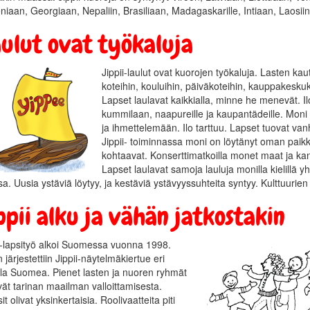
iaan, Georgiaan, Nepaliin, Brasiliaan, Madagaskarille, Intiaan, Laosi
ulut ovat työkaluja
Jippii-laulut ovat kuorojen työkaluja. Lasten kaut
koteihin, kouluihin, päiväkoteihin, kauppakesku
Lapset laulavat kaikkialla, minne he menevät. 
kummilaan, naapureille ja kaupantädeille. Mon
ja ihmettelemään. Ilo tarttuu. Lapset tuovat 
Jippii- toiminnassa moni on löytänyt oman paik
kohtaavat. Konserttimatkoilla monet maat ja kans
Lapset laulavat samoja lauluja monilla kielillä 
a. Uusia ystäviä löytyy, ja kestäviä ystävyyssuhteita syntyy. Kulttuurien
ppii alku ja vähän jatkostakin
i-lapsityö alkoi Suomessa vuonna 1998.
in järjestettiin Jippii-näytelmäkiertue eri
lla Suomea. Pienet lasten ja nuoren ryhmät
ivät tarinan maailman valloittamisesta.
sit olivat yksinkertaisia. Roolivaatteita piti