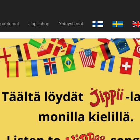
apahtumat
Jippii shop
Yhteystiedot