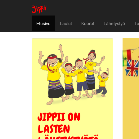
Etusivu
Laulut
Kuorot
Lähetystyö
T
JIPPII ON
LASTEN