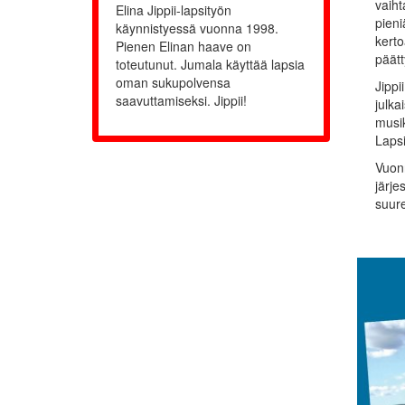
vaiht
Elina Jippii-lapsityön
pieni
käynnistyessä vuonna 1998.
kerto
Pienen Elinan haave on
päätt
toteutunut. Jumala käyttää lapsia
oman sukupolvensa
Jippi
saavuttamiseksi. Jippii!
julka
musik
Lapsi
Vuonn
järje
suure