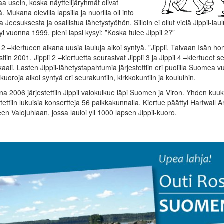
aa usein, koska näyttelijäryhmät olivat
ä. Mukana olevilla lapsilla ja nuorilla oli into
a Jeesuksesta ja osallistua lähetystyöhön. Silloin ei ollut vielä Jippii-laul
yi vuonna 1999, pieni lapsi kysyi: ”Koska tulee Jippii 2?”
i 2 –kiertueen aikana uusia lauluja alkoi syntyä. ”Jippii, Taivaan Isän h
istiin 2001. Jippii 2 –kiertuetta seurasivat Jippii 3 ja Jippii 4 –kiertueet
aali. Lasten Jippii-lähetystapahtumia järjestettiin eri puolilla Suomea 
kuoroja alkoi syntyä eri seurakuntiin, kirkkokuntiin ja kouluihin.
a 2006 järjestettiin Jippii valokulkue läpi Suomen ja Viron. Yhden ku
stettiin lukuisia konsertteja 56 paikkakunnalla. Kiertue päättyi Hartwall A
en Valojuhlaan, jossa lauloi yli 1000 lapsen Jippii-kuoro.