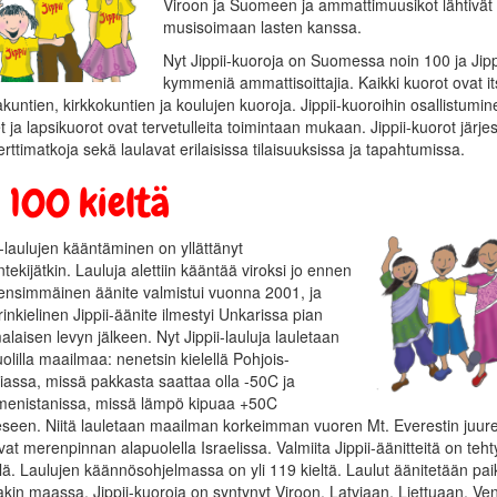
Viroon ja Suomeen ja ammattimuusikot lähtivät
musisoimaan lasten kanssa.
Nyt Jippii-kuoroja on Suomessa noin 100 ja Jipp
kymmeniä ammattisoittajia. Kaikki kuorot ovat it
kuntien, kirkkokuntien ja koulujen kuoroja. Jippii-kuoroihin osallistumin
t ja lapsikuorot ovat tervetulleita toimintaan mukaan. Jippii-kuorot järje
rttimatkoja sekä laulavat erilaisissa tilaisuuksissa ja tapahtumissa.
i 100 kieltä
i-laulujen kääntäminen on yllättänyt
ntekijätkin. Lauluja alettiin kääntää viroksi jo ennen
ensimmäinen äänite valmistui vuonna 2001, ja
inkielinen Jippii-äänite ilmestyi Unkarissa pian
laisen levyn jälkeen. Nyt Jippii-lauluja lauletaan
uolilla maailmaa: nenetsin kielellä Pohjois-
iassa, missä pakkasta saattaa olla -50C ja
menistanissa, missä lämpö kipuaa +50C
seen. Niitä lauletaan maailman korkeimman vuoren Mt. Everestin juurel
vat merenpinnan alapuolella Israelissa. Valmiita Jippii-äänitteitä on teh
llä. Laulujen käännösohjelmassa on yli 119 kieltä. Laulut äänitetään pai
kin maassa. Jippii-kuoroja on syntynyt Viroon, Latviaan, Liettuaan, Ven