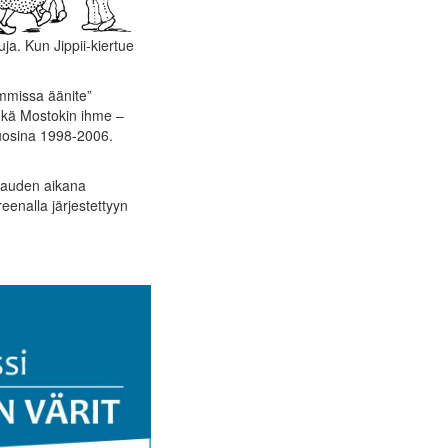
uja. Kun Jippii-kiertue
ommissa äänite”
 sekä Mostokin ihme –
vuosina 1998-2006.
ukauden aikana
reenalla järjestettyyn