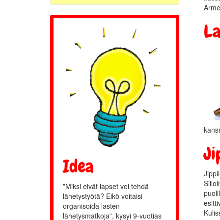
Armen
La
kanss
Ji
Idea
Jippi
Sillo
”Miksi eivät lapset voi tehdä
puoli
lähetystyötä? Eikö voitaisi
esitt
organisoida lasten
Kulis
lähetysmatkoja”, kysyi 9-vuotias