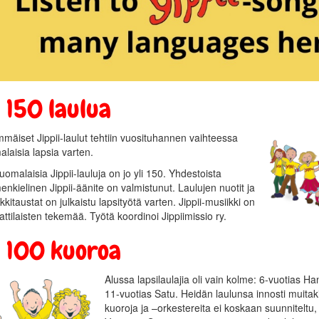
i 150 laulua
mäiset Jippii-laulut tehtiin vuosituhannen vaihteessa
laisia lapsia varten.
uomalaisia Jippii-lauluja on jo yli 150. Yhdestoista
nkielinen Jippii-äänite on valmistunut. Laulujen nuotit ja
kkitaustat on julkaistu lapsityötä varten. Jippii-musiikki on
tilaisten tekemää. Työtä koordinoi Jippiimissio ry.
i 100 kuoroa
Alussa lapsilaulajia oli vain kolme: 6-vuotias Ha
11-vuotias Satu. Heidän laulunsa innosti muitakin
kuoroja ja –orkestereita ei koskaan suunniteltu,