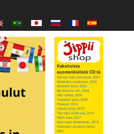
Kaksitoista
suomenkielistä CD:tä
Taivaan Isän hommissa, 2001
Majakaksi maailmaan, 2002
Mostokin ihme, 2003
Me teemme sen, 2004
Valo voittaa, 2006
Tarpeeksi pieni, 2009
Pirpanat, 2010
Lähetä minut, 2012
Tää näky levitä saa, 2014
Ristin maa, 2017
Kipin kapin Betlehemiin, 2019
Raamatun punainen lanka,
2021