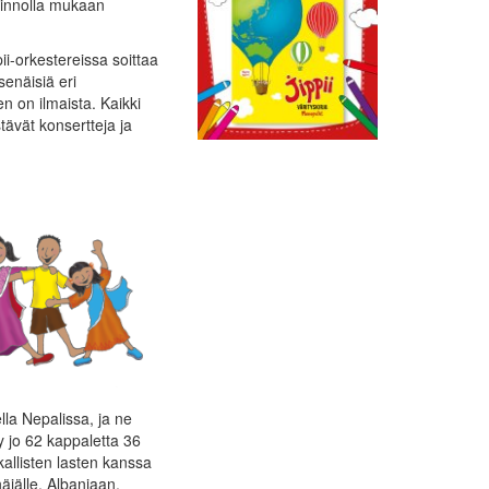
 innolla mukaan
ii-orkestereissa soittaa
senäisiä eri
en on ilmaista. Kaikki
stävät konsertteja ja
la Nepalissa, ja ne
ty jo 62 kappaletta 36
kallisten lasten kanssa
äjälle, Albaniaan,