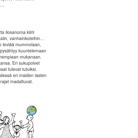
in…
ta ilosanoma kiirii
ksiin, vanhainkoteihin…
Ilo leviää mummolaan,
i pysähtyy kuuntelemaan
vanhempiaan mukanaan.
kansa. Eri sukupolvet
at tulevat tutuiksi.
yhdessä eri maiden lasten
 rajat madaltuvat.