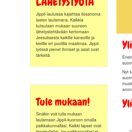
LÄHETYSTYÖTÄ
Jippii-lauluissa kajahtaa ilosanoma
lasten laulamana. Kaikkia
kutsutaan mukaan suureen
lähetystehtävään kertomaan
Jeesuksesta kaikille kansoille ja
Yl
kielille eri puolilla maailmaa. Jippii-
työssä pienet ihmiset ja asiat ovat
tärkeitä.
Ensim
suoma
Nyt s
suome
musii
ammat
Tule mukaan!
Yl
Sinäkin voit tulla mukaan
laulamaan Jippii-kuoroon omalla
paikkakunnallasi. Kaikki lapset ovat
tervetulleita! Jos paikkannallasi ei