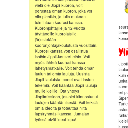
vielä ole Jippii-kuoroa, voit
perustaa oman kuoron, joka voi
olla pienikin, ja tulla mukaan
toimintaan kuorosi kanssa.
seura
Kuoronjohtajille ja 12-vuotta
lapse
täyttäneille kuorolaisille
konse
järjestetään
kuoronjohtajakoulutusta vuosittain.
Yl
Kuorosi kanssa voit osallistua
isoihin Jippii-konsertteihin. Voit
myös lähteä kuorosi kanssa
Jippi
lähetysmatkalle. Voit tehdä oman
laulu
laulun tai omia lauluja. Uusista
kuin 
Jippii-lauluista monet ovat lasten
unkar
tekemiä. Voit kääntää Jippii-lauluja
suoma
muille kielille. Ota yhteys
eri p
Jippiimissioon, jos olet kiinnostunut
Siper
laulujen kääntämisestä. Voit keksiä
Turk
omia ideoita ja toteuttaa niitä
astee
lapsiryhmäsi kanssa. Jumalan
raiku
työssä eivät ideat lopu!
kiele
kussa